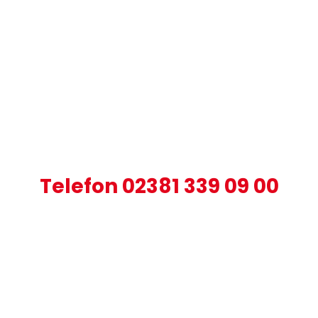
Rufen Sie uns an, wenn Sie Fragen zu
allen Themen der Technischen
Gebäudeausrüstung haben.
Telefon 02381 339 09 00